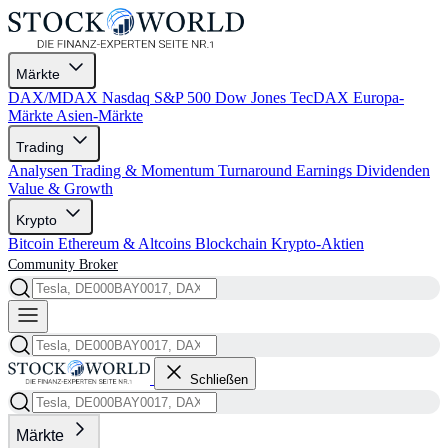
Märkte
DAX/MDAX
Nasdaq
S&P 500
Dow Jones
TecDAX
Europa-
Märkte
Asien-Märkte
Trading
Analysen
Trading & Momentum
Turnaround
Earnings
Dividenden
Value & Growth
Krypto
Bitcoin
Ethereum & Altcoins
Blockchain
Krypto-Aktien
Community
Broker
Schließen
Märkte