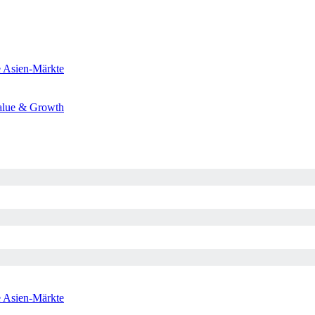
e
Asien-Märkte
alue & Growth
e
Asien-Märkte