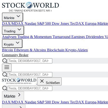
Märkte
DAX/MDAX
Nasdaq
S&P 500
Dow Jones
TecDAX
Europa-Märkt
Trading
Analysen
Trading & Momentum
Turnaround
Earnings
Dividenden
V
Krypto
Bitcoin
Ethereum & Altcoins
Blockchain
Krypto-Aktien
Community
Broker
Schließen
Märkte
DAX/MDAX
Nasdaq
S&P 500
Dow Jones
TecDAX
Europa-Märkt