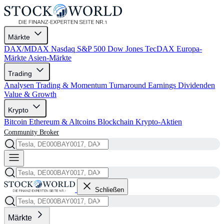
Märkte
DAX/MDAX
Nasdaq
S&P 500
Dow Jones
TecDAX
Europa-
Märkte
Asien-Märkte
Trading
Analysen
Trading & Momentum
Turnaround
Earnings
Dividenden
Value & Growth
Krypto
Bitcoin
Ethereum & Altcoins
Blockchain
Krypto-Aktien
Community
Broker
Schließen
Märkte