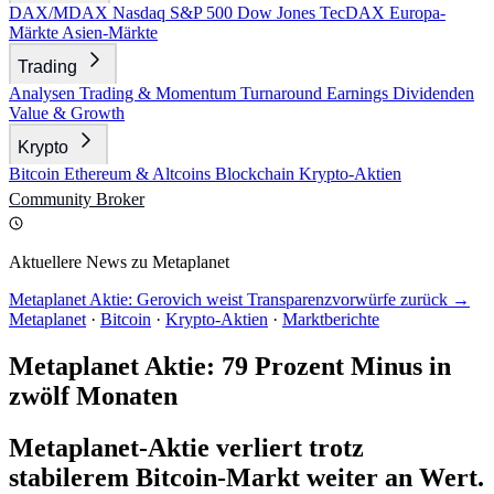
DAX/MDAX
Nasdaq
S&P 500
Dow Jones
TecDAX
Europa-
Märkte
Asien-Märkte
Trading
Analysen
Trading & Momentum
Turnaround
Earnings
Dividenden
Value & Growth
Krypto
Bitcoin
Ethereum & Altcoins
Blockchain
Krypto-Aktien
Community
Broker
Aktuellere News zu Metaplanet
Metaplanet Aktie: Gerovich weist Transparenzvorwürfe zurück →
Metaplanet
·
Bitcoin
·
Krypto-Aktien
·
Marktberichte
Metaplanet Aktie: 79 Prozent Minus in
zwölf Monaten
Metaplanet-Aktie verliert trotz
stabilerem Bitcoin-Markt weiter an Wert.