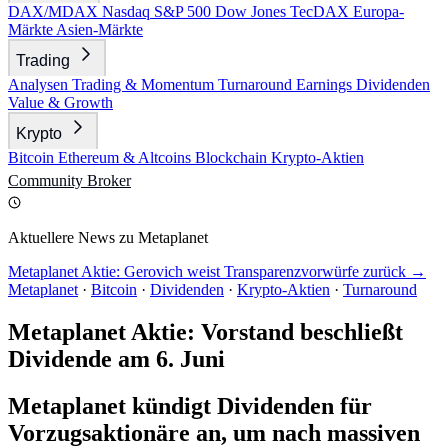
DAX/MDAX
Nasdaq
S&P 500
Dow Jones
TecDAX
Europa-
Märkte
Asien-Märkte
Trading
Analysen
Trading & Momentum
Turnaround
Earnings
Dividenden
Value & Growth
Krypto
Bitcoin
Ethereum & Altcoins
Blockchain
Krypto-Aktien
Community
Broker
Aktuellere News zu Metaplanet
Metaplanet Aktie: Gerovich weist Transparenzvorwürfe zurück →
Metaplanet
·
Bitcoin
·
Dividenden
·
Krypto-Aktien
·
Turnaround
Metaplanet Aktie: Vorstand beschließt
Dividende am 6. Juni
Metaplanet kündigt Dividenden für
Vorzugsaktionäre an, um nach massiven