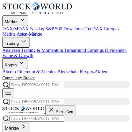
Märkte
DAX/MDAX
Nasdaq
S&P 500
Dow Jones
TecDAX
Europa-
Märkte
Asien-Märkte
Trading
Analysen
Trading & Momentum
Turnaround
Earnings
Dividenden
Value & Growth
Krypto
Bitcoin
Ethereum & Altcoins
Blockchain
Krypto-Aktien
Community
Broker
Schließen
Märkte