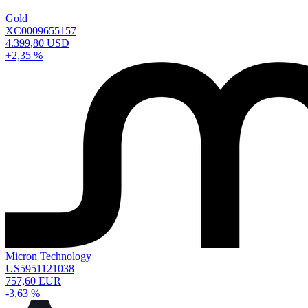
Gold
XC0009655157
4.399,80 USD
+2,35 %
Micron Technology
US5951121038
757,60 EUR
-3,63 %