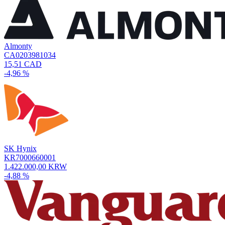
Almonty
CA0203981034
15,51 CAD
-4,96 %
SK Hynix
KR7000660001
1.422.000,00 KRW
-4,88 %