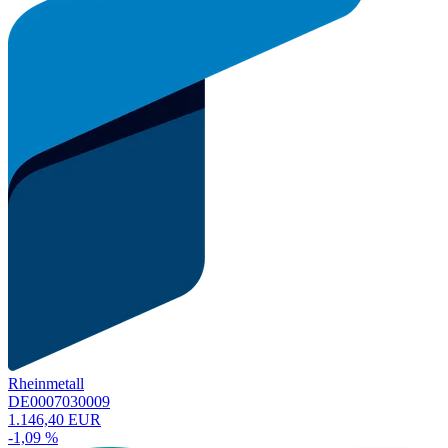
Rheinmetall
DE0007030009
1.146,40 EUR
-1,09 %