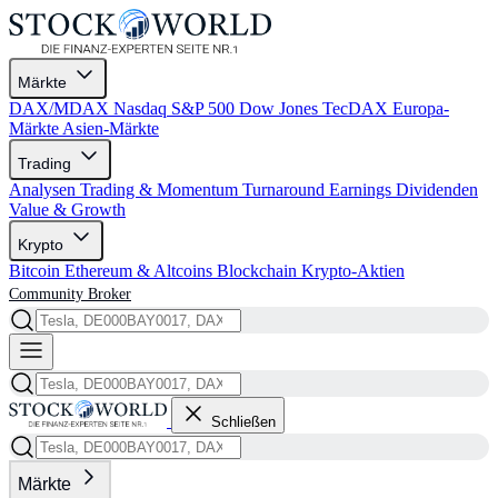
Märkte
DAX/MDAX
Nasdaq
S&P 500
Dow Jones
TecDAX
Europa-
Märkte
Asien-Märkte
Trading
Analysen
Trading & Momentum
Turnaround
Earnings
Dividenden
Value & Growth
Krypto
Bitcoin
Ethereum & Altcoins
Blockchain
Krypto-Aktien
Community
Broker
Schließen
Märkte