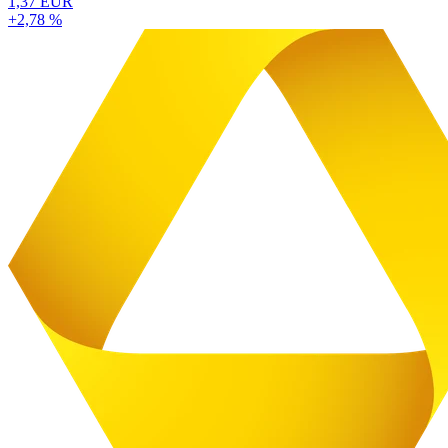
1,37 EUR
+2,78 %