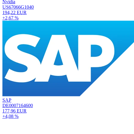
Nvidia
US67066G1040
194,22 EUR
+2,67 %
SAP
DE0007164600
177,96 EUR
+4,08 %