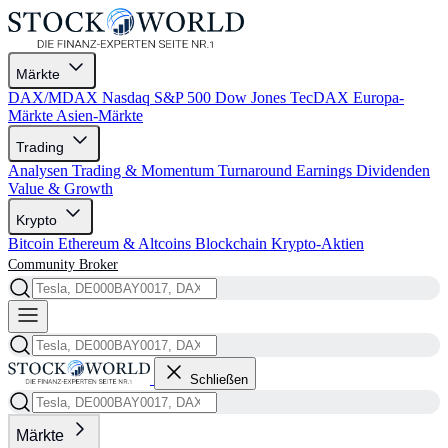
Märkte
DAX/MDAX
Nasdaq
S&P 500
Dow Jones
TecDAX
Europa-
Märkte
Asien-Märkte
Trading
Analysen
Trading & Momentum
Turnaround
Earnings
Dividenden
Value & Growth
Krypto
Bitcoin
Ethereum & Altcoins
Blockchain
Krypto-Aktien
Community
Broker
Schließen
Märkte