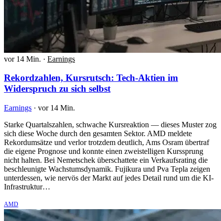
vor 14 Min.
·
Earnings
Rekordzahlen, Kursrutsch: Tech-Aktien im
Widerspruch zu sich selbst
Earnings
·
vor 14 Min.
Starke Quartalszahlen, schwache Kursreaktion — dieses Muster zog
sich diese Woche durch den gesamten Sektor. AMD meldete
Rekordumsätze und verlor trotzdem deutlich, Ams Osram übertraf
die eigene Prognose und konnte einen zweistelligen Kurssprung
nicht halten. Bei Nemetschek überschattete ein Verkaufsrating die
beschleunigte Wachstumsdynamik. Fujikura und Pva Tepla zeigen
unterdessen, wie nervös der Markt auf jedes Detail rund um die KI-
Infrastruktur…
AMD