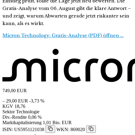
Einstieg prüft, sollte die Lage jetzt neu bewerten. Die
Gratis-Analyse vom 06. August gibt die klare Antwort –
und zeigt, warum Abwarten gerade jetzt riskanter sein
kann, als es wirkt.
Micron Technology: Gratis-Analyse (PDF) öffnen …
749,00
EUR
– 29,00 EUR
-3,73 %
KGV
18,76
Sektor
Technologie
Div.-Rendite
0,06 %
Marktkapitalisierung
1,01 Bio. EUR
ISIN: US5951121038
WKN: 869020