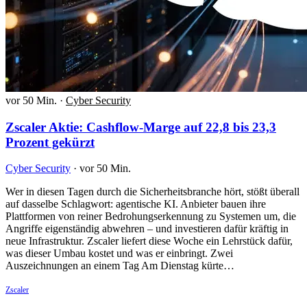
vor 50 Min.
·
Cyber Security
Zscaler Aktie: Cashflow-Marge auf 22,8 bis 23,3
Prozent gekürzt
Cyber Security
·
vor 50 Min.
Wer in diesen Tagen durch die Sicherheitsbranche hört, stößt überall
auf dasselbe Schlagwort: agentische KI. Anbieter bauen ihre
Plattformen von reiner Bedrohungserkennung zu Systemen um, die
Angriffe eigenständig abwehren – und investieren dafür kräftig in
neue Infrastruktur. Zscaler liefert diese Woche ein Lehrstück dafür,
was dieser Umbau kostet und was er einbringt. Zwei
Auszeichnungen an einem Tag Am Dienstag kürte…
Zscaler