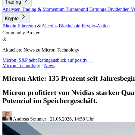
Trading
Analysen
Trading & Momentum
Turnaround
Earnings
Dividenden
V
Krypto
Bitcoin
Ethereum & Altcoins
Blockchain
Krypto-Aktien
Community
Broker
Aktuellere News zu Micron Technology
Micron: S&P hebt Ratingausblick auf positiv →
Micron Technology
·
News
Micron Aktie: 135 Prozent seit Jahresbegi
Micron profitiert von Nvidias starken Quar
Potenzial im Speichergeschäft.
Andreas Sommer
·
21.05.2026, 14:58 Uhr