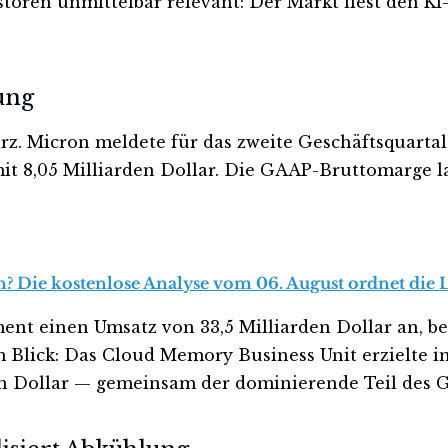
toren unmittelbar relevant: Der Markt liest den KI
ung
z. Micron meldete für das zweite Geschäftsquartal
it 8,05 Milliarden Dollar. Die GAAP-Bruttomarge lag
? Die kostenlose Analyse vom 06. August ordnet die L
ment einen Umsatz von 33,5 Milliarden Dollar an, b
 Blick: Das Cloud Memory Business Unit erzielte im
en Dollar — gemeinsam der dominierende Teil des 