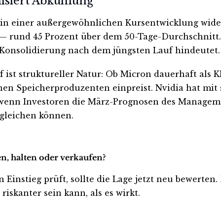
lisiert Abkühlung
in einer außergewöhnlichen Kursentwicklung wider. 
 — rund 45 Prozent über dem 50-Tage-Durchschnitt. 
e Konsolidierung nach dem jüngsten Lauf hindeutet.
 ist struktureller Natur: Ob Micron dauerhaft als K
chen Speicherproduzenten einpreist. Nvidia hat m
, wenn Investoren die März-Prognosen des Manageme
bgleichen können.
n, halten oder verkaufen?
 Einstieg prüft, sollte die Lage jetzt neu bewerten.
iskanter sein kann, als es wirkt.