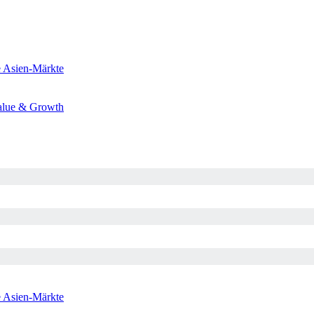
e
Asien-Märkte
alue & Growth
e
Asien-Märkte