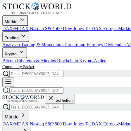
Märkte
DAX/MDAX
Nasdaq
S&P 500
Dow Jones
TecDAX
Europa-Märkt
Trading
Analysen
Trading & Momentum
Turnaround
Earnings
Dividenden
V
Krypto
Bitcoin
Ethereum & Altcoins
Blockchain
Krypto-Aktien
Community
Broker
Schließen
Märkte
DAX/MDAX
Nasdaq
S&P 500
Dow Jones
TecDAX
Europa-Märkt