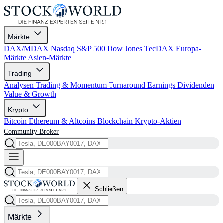
Märkte
DAX/MDAX
Nasdaq
S&P 500
Dow Jones
TecDAX
Europa-
Märkte
Asien-Märkte
Trading
Analysen
Trading & Momentum
Turnaround
Earnings
Dividenden
Value & Growth
Krypto
Bitcoin
Ethereum & Altcoins
Blockchain
Krypto-Aktien
Community
Broker
Schließen
Märkte