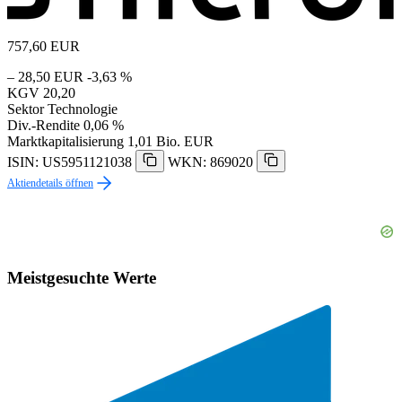
757,60
EUR
– 28,50 EUR
-3,63 %
KGV
20,20
Sektor
Technologie
Div.-Rendite
0,06 %
Marktkapitalisierung
1,01 Bio. EUR
ISIN: US5951121038
WKN: 869020
Aktiendetails öffnen
Meistgesuchte Werte