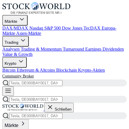
Märkte
DAX/MDAX
Nasdaq
S&P 500
Dow Jones
TecDAX
Europa-
Märkte
Asien-Märkte
Trading
Analysen
Trading & Momentum
Turnaround
Earnings
Dividenden
Value & Growth
Krypto
Bitcoin
Ethereum & Altcoins
Blockchain
Krypto-Aktien
Community
Broker
Schließen
Märkte