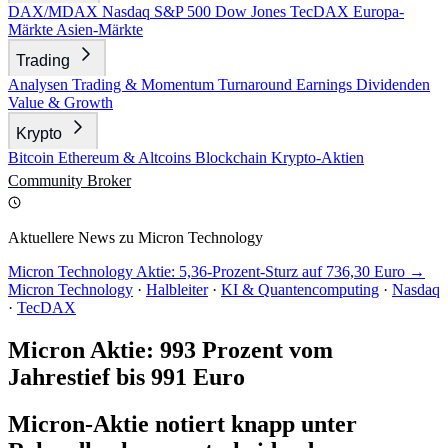
DAX/MDAX
Nasdaq
S&P 500
Dow Jones
TecDAX
Europa-
Märkte
Asien-Märkte
Trading
Analysen
Trading & Momentum
Turnaround
Earnings
Dividenden
Value & Growth
Krypto
Bitcoin
Ethereum & Altcoins
Blockchain
Krypto-Aktien
Community
Broker
Aktuellere News zu Micron Technology
Micron Technology Aktie: 5,36-Prozent-Sturz auf 736,30 Euro →
Micron Technology
·
Halbleiter
·
KI & Quantencomputing
·
Nasdaq
·
TecDAX
Micron Aktie: 993 Prozent vom
Jahrestief bis 991 Euro
Micron-Aktie notiert knapp unter