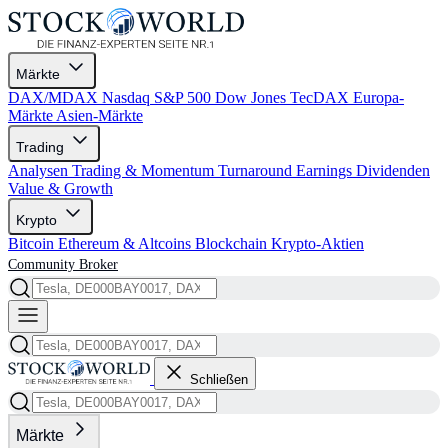
Märkte
DAX/MDAX
Nasdaq
S&P 500
Dow Jones
TecDAX
Europa-
Märkte
Asien-Märkte
Trading
Analysen
Trading & Momentum
Turnaround
Earnings
Dividenden
Value & Growth
Krypto
Bitcoin
Ethereum & Altcoins
Blockchain
Krypto-Aktien
Community
Broker
Schließen
Märkte