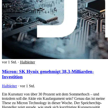
vor 1 Std.
·
Halbleiter
Micron: SK Hynix genehmigt 38,3-Milliarden-
Investition
Halbleiter
·
vor 1 Std.
Ein Kurssturz von über 30 Prozent seit dem Sommerhoch – und
trotzdem soll die Aktie ein Kaufargument sein? Genau das ist meine
These zu Micron Technology in dieser Woche. Der Speicherchip-
Hersteller zeigt gerade, wie stark sich kurzfristige Kursnervosität