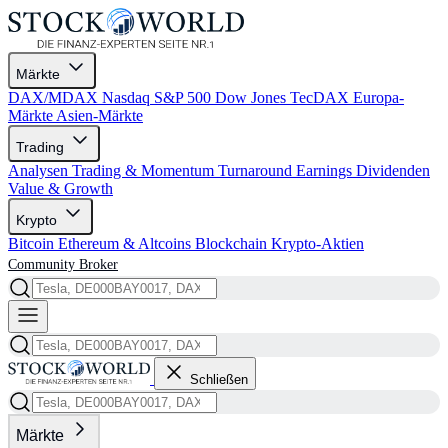
Märkte
DAX/MDAX
Nasdaq
S&P 500
Dow Jones
TecDAX
Europa-
Märkte
Asien-Märkte
Trading
Analysen
Trading & Momentum
Turnaround
Earnings
Dividenden
Value & Growth
Krypto
Bitcoin
Ethereum & Altcoins
Blockchain
Krypto-Aktien
Community
Broker
Schließen
Märkte