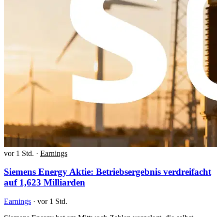
vor 1 Std.
·
Earnings
Siemens Energy Aktie: Betriebsergebnis verdreifacht
auf 1,623 Milliarden
Earnings
·
vor 1 Std.