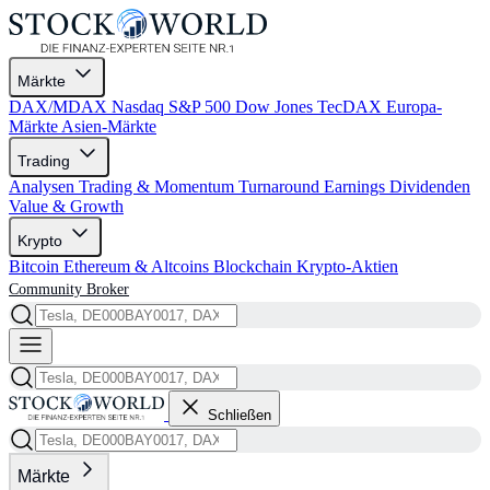
Märkte
DAX/MDAX
Nasdaq
S&P 500
Dow Jones
TecDAX
Europa-
Märkte
Asien-Märkte
Trading
Analysen
Trading & Momentum
Turnaround
Earnings
Dividenden
Value & Growth
Krypto
Bitcoin
Ethereum & Altcoins
Blockchain
Krypto-Aktien
Community
Broker
Schließen
Märkte