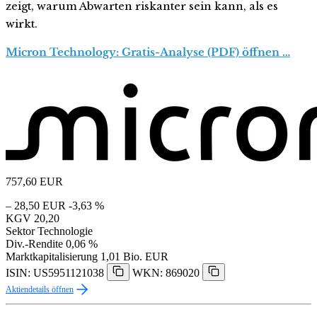
zeigt, warum Abwarten riskanter sein kann, als es
wirkt.
Micron Technology: Gratis-Analyse (PDF) öffnen …
757,60
EUR
– 28,50 EUR
-3,63 %
KGV
20,20
Sektor
Technologie
Div.-Rendite
0,06 %
Marktkapitalisierung
1,01 Bio. EUR
ISIN: US5951121038
WKN: 869020
Aktiendetails öffnen