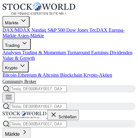
Märkte
DAX/MDAX
Nasdaq
S&P 500
Dow Jones
TecDAX
Europa-
Märkte
Asien-Märkte
Trading
Analysen
Trading & Momentum
Turnaround
Earnings
Dividenden
Value & Growth
Krypto
Bitcoin
Ethereum & Altcoins
Blockchain
Krypto-Aktien
Community
Broker
Schließen
Märkte