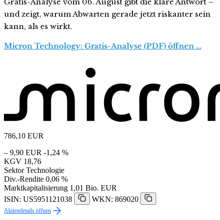
Gratis-Analyse vom 06. August gibt die klare Antwort –
und zeigt, warum Abwarten gerade jetzt riskanter sein
kann, als es wirkt.
Micron Technology: Gratis-Analyse (PDF) öffnen …
786,10
EUR
– 9,90 EUR
-1,24 %
KGV
18,76
Sektor
Technologie
Div.-Rendite
0,06 %
Marktkapitalisierung
1,01 Bio. EUR
ISIN: US5951121038
WKN: 869020
Aktiendetails öffnen