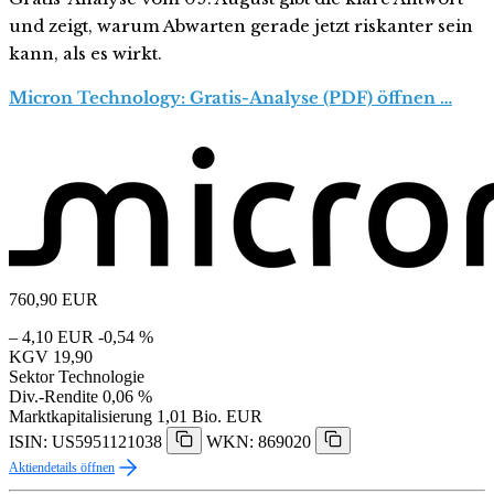
und zeigt, warum Abwarten gerade jetzt riskanter sein
kann, als es wirkt.
Micron Technology: Gratis-Analyse (PDF) öffnen …
760,90
EUR
– 4,10 EUR
-0,54 %
KGV
19,90
Sektor
Technologie
Div.-Rendite
0,06 %
Marktkapitalisierung
1,01 Bio. EUR
ISIN: US5951121038
WKN: 869020
Aktiendetails öffnen