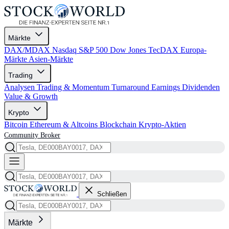
Märkte
DAX/MDAX
Nasdaq
S&P 500
Dow Jones
TecDAX
Europa-
Märkte
Asien-Märkte
Trading
Analysen
Trading & Momentum
Turnaround
Earnings
Dividenden
Value & Growth
Krypto
Bitcoin
Ethereum & Altcoins
Blockchain
Krypto-Aktien
Community
Broker
Schließen
Märkte