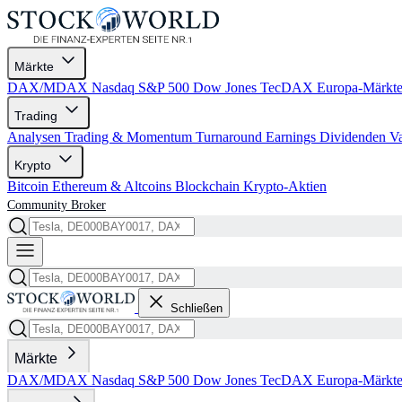
Märkte
DAX/MDAX
Nasdaq
S&P 500
Dow Jones
TecDAX
Europa-Märkt
Trading
Analysen
Trading & Momentum
Turnaround
Earnings
Dividenden
V
Krypto
Bitcoin
Ethereum & Altcoins
Blockchain
Krypto-Aktien
Community
Broker
Schließen
Märkte
DAX/MDAX
Nasdaq
S&P 500
Dow Jones
TecDAX
Europa-Märkt