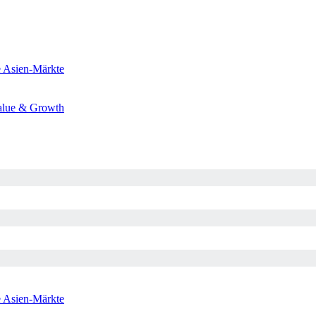
e
Asien-Märkte
alue & Growth
e
Asien-Märkte