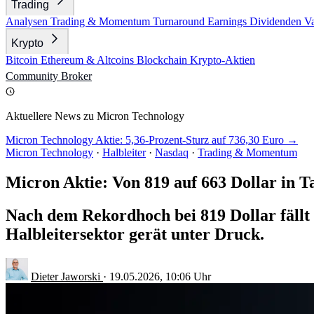
Trading
Analysen
Trading & Momentum
Turnaround
Earnings
Dividenden
V
Krypto
Bitcoin
Ethereum & Altcoins
Blockchain
Krypto-Aktien
Community
Broker
Aktuellere News zu Micron Technology
Micron Technology Aktie: 5,36-Prozent-Sturz auf 736,30 Euro →
Micron Technology
·
Halbleiter
·
Nasdaq
·
Trading & Momentum
Micron Aktie: Von 819 auf 663 Dollar in T
Nach dem Rekordhoch bei 819 Dollar fällt 
Halbleitersektor gerät unter Druck.
Dieter Jaworski
·
19.05.2026, 10:06 Uhr