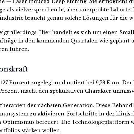
ie — Laser Induced Deep Etching. Sie ermöglicht d
e als vielversprechende, aber unerprobte Labortech
rindustrie braucht genau solche Lösungen für die w
zeigt allerdings: Hier handelt es sich um einen Smal
ßaufträge in den kommenden Quartalen wie geplant
ren führen.
onskraft
 Prozent zugelegt und notiert bei 9,78 Euro. Der R
81 Prozent macht den spekulativen Charakter unmissv
herapien der nächsten Generation. Diese Behandlu
munsystem zu aktivieren. Fortschritte in der klini
Optimismus befeuert. Die Technologieplattform wi
tfolios stärken wollen.