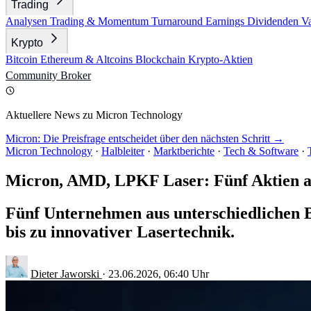
Trading
Analysen
Trading & Momentum
Turnaround
Earnings
Dividenden
V
Krypto
Bitcoin
Ethereum & Altcoins
Blockchain
Krypto-Aktien
Community
Broker
Aktuellere News zu Micron Technology
Micron: Die Preisfrage entscheidet über den nächsten Schritt →
Micron Technology
·
Halbleiter
·
Marktberichte
·
Tech & Software
·
Micron, AMD, LPKF Laser: Fünf Aktien a
Fünf Unternehmen aus unterschiedlichen 
bis zu innovativer Lasertechnik.
Dieter Jaworski
·
23.06.2026, 06:40 Uhr