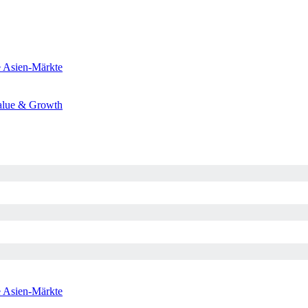
e
Asien-Märkte
alue & Growth
e
Asien-Märkte