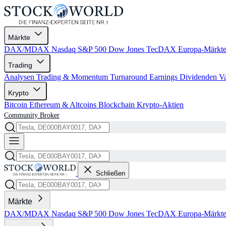
Märkte
DAX/MDAX
Nasdaq
S&P 500
Dow Jones
TecDAX
Europa-Märkt
Trading
Analysen
Trading & Momentum
Turnaround
Earnings
Dividenden
V
Krypto
Bitcoin
Ethereum & Altcoins
Blockchain
Krypto-Aktien
Community
Broker
Schließen
Märkte
DAX/MDAX
Nasdaq
S&P 500
Dow Jones
TecDAX
Europa-Märkt