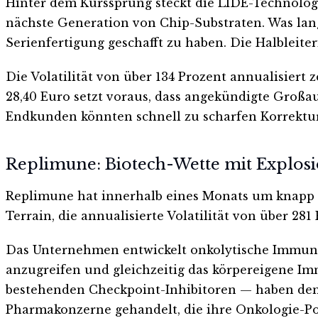
Hinter dem Kurssprung steckt die LIDE-Technolog
nächste Generation von Chip-Substraten. Was lang
Serienfertigung geschafft zu haben. Die Halbleite
Die Volatilität von über 134 Prozent annualisiert 
28,40 Euro setzt voraus, dass angekündigte Gro
Endkunden könnten schnell zu scharfen Korrektu
Replimune: Biotech-Wette mit Explosi
Replimune hat innerhalb eines Monats um knapp 127
Terrain, die annualisierte Volatilität von über 2
Das Unternehmen entwickelt onkolytische Immunt
anzugreifen und gleichzeitig das körpereigene Im
bestehenden Checkpoint-Inhibitoren — haben den 
Pharmakonzerne gehandelt, die ihre Onkologie-Por