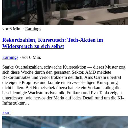
vor 6 Min.
·
Earnings
Rekordzahlen, Kursrutsch: Tech-Aktien im
Widerspruch zu sich selbst
Earnings
·
vor 6 Min.
Starke Quartalszahlen, schwache Kursreaktion — dieses Muster zog
sich diese Woche durch den gesamten Sektor. AMD meldete
Rekordumsätze und verlor trotzdem deutlich, Ams Osram übertraf
die eigene Prognose und konnte einen zweistelligen Kurssprung
nicht halten. Bei Nemetschek überschattete ein Verkaufsrating die
beschleunigte Wachstumsdynamik. Fujikura und Pva Tepla zeigen
unterdessen, wie nervös der Markt auf jedes Detail rund um die KI-
Infrastruktur…
AMD