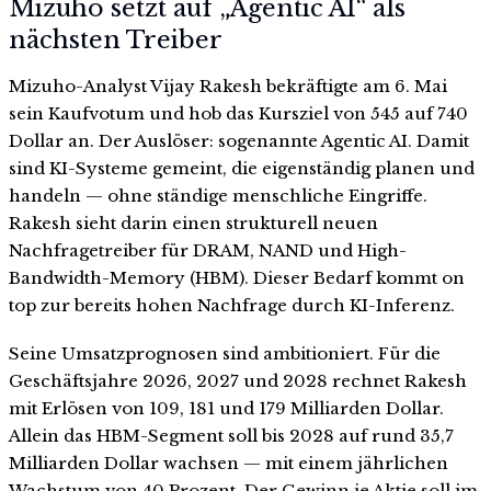
Mizuho setzt auf „Agentic AI“ als
nächsten Treiber
Mizuho-Analyst Vijay Rakesh bekräftigte am 6. Mai
sein Kaufvotum und hob das Kursziel von 545 auf 740
Dollar an. Der Auslöser: sogenannte Agentic AI. Damit
sind KI-Systeme gemeint, die eigenständig planen und
handeln — ohne ständige menschliche Eingriffe.
Rakesh sieht darin einen strukturell neuen
Nachfragetreiber für DRAM, NAND und High-
Bandwidth-Memory (HBM). Dieser Bedarf kommt on
top zur bereits hohen Nachfrage durch KI-Inferenz.
Seine Umsatzprognosen sind ambitioniert. Für die
Geschäftsjahre 2026, 2027 und 2028 rechnet Rakesh
mit Erlösen von 109, 181 und 179 Milliarden Dollar.
Allein das HBM-Segment soll bis 2028 auf rund 35,7
Milliarden Dollar wachsen — mit einem jährlichen
Wachstum von 40 Prozent. Der Gewinn je Aktie soll im