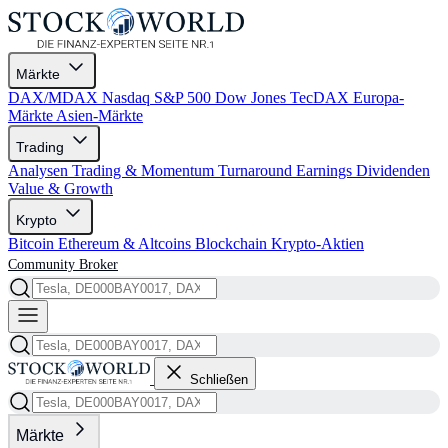
Märkte
DAX/MDAX
Nasdaq
S&P 500
Dow Jones
TecDAX
Europa-
Märkte
Asien-Märkte
Trading
Analysen
Trading & Momentum
Turnaround
Earnings
Dividenden
Value & Growth
Krypto
Bitcoin
Ethereum & Altcoins
Blockchain
Krypto-Aktien
Community
Broker
Schließen
Märkte