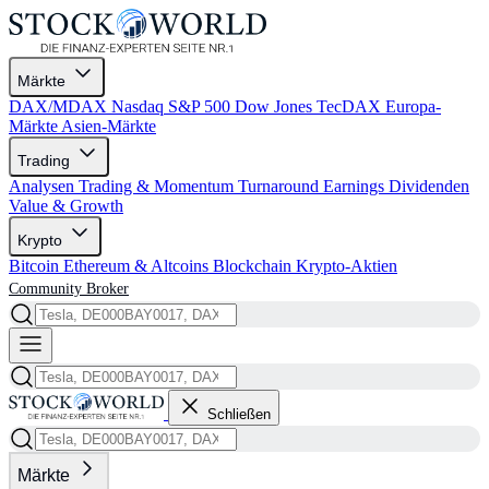
Märkte
DAX/MDAX
Nasdaq
S&P 500
Dow Jones
TecDAX
Europa-
Märkte
Asien-Märkte
Trading
Analysen
Trading & Momentum
Turnaround
Earnings
Dividenden
Value & Growth
Krypto
Bitcoin
Ethereum & Altcoins
Blockchain
Krypto-Aktien
Community
Broker
Schließen
Märkte