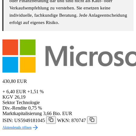
oder Finanzberatung dar und sind nicht als Kauf- oder
Verkaufsempfehlung zu verstehen. Sie ersetzen keine
individuelle, fachkundige Beratung. Jede Anlageentscheidung
erfolgt auf eigenes Risiko.
430,80
EUR
+ 6,40 EUR
+1,51 %
KGV
26,19
Sektor
Technologie
Div.-Rendite
0,75 %
Marktkapitalisierung
3,66 Bio. EUR
ISIN: US5949181045
WKN: 870747
Aktiendetails öffnen