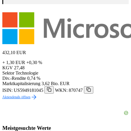
432,10
EUR
+ 1,30 EUR
+0,30 %
KGV
27,48
Sektor
Technologie
Div.-Rendite
0,74 %
Marktkapitalisierung
3,62 Bio. EUR
ISIN: US5949181045
WKN: 870747
Aktiendetails öffnen
Meistgesuchte Werte