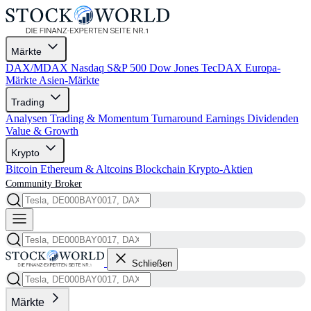
Märkte
DAX/MDAX
Nasdaq
S&P 500
Dow Jones
TecDAX
Europa-
Märkte
Asien-Märkte
Trading
Analysen
Trading & Momentum
Turnaround
Earnings
Dividenden
Value & Growth
Krypto
Bitcoin
Ethereum & Altcoins
Blockchain
Krypto-Aktien
Community
Broker
Schließen
Märkte