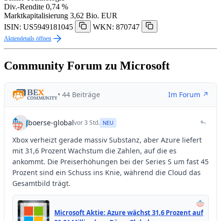
Div.-Rendite
0,74 %
Marktkapitalisierung
3,62 Bio. EUR
ISIN: US5949181045
WKN: 870747
Aktiendetails öffnen
Community Forum zu Microsoft