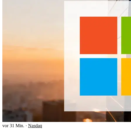
vor 31 Min.
·
Nasdaq