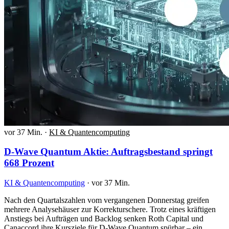
vor 37 Min.
·
KI & Quantencomputing
D-Wave Quantum Aktie: Auftragsbestand springt
668 Prozent
KI & Quantencomputing
·
vor 37 Min.
Nach den Quartalszahlen vom vergangenen Donnerstag greifen
mehrere Analysehäuser zur Korrekturschere. Trotz eines kräftigen
Anstiegs bei Aufträgen und Backlog senken Roth Capital und
Canaccord ihre Kursziele für D-Wave Quantum spürbar – ein