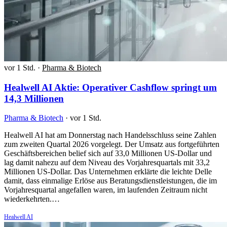
vor 1 Std.
·
Pharma & Biotech
Healwell AI Aktie: Operativer Cashflow springt um
14,3 Millionen
Pharma & Biotech
·
vor 1 Std.
Healwell AI hat am Donnerstag nach Handelsschluss seine Zahlen
zum zweiten Quartal 2026 vorgelegt. Der Umsatz aus fortgeführten
Geschäftsbereichen belief sich auf 33,0 Millionen US-Dollar und
lag damit nahezu auf dem Niveau des Vorjahresquartals mit 33,2
Millionen US-Dollar. Das Unternehmen erklärte die leichte Delle
damit, dass einmalige Erlöse aus Beratungsdienstleistungen, die im
Vorjahresquartal angefallen waren, im laufenden Zeitraum nicht
wiederkehrten.…
Healwell AI