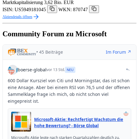
Marktkapitalisierung
3,62 Bio. EUR
ISIN: US5949181045
WKN: 870747
Aktiendetails öffnen
Community Forum zu Microsoft