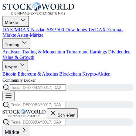
Märkte
DAX/MDAX
Nasdaq
S&P 500
Dow Jones
TecDAX
Europa-
Märkte
Asien-Märkte
Trading
Analysen
Trading & Momentum
Turnaround
Earnings
Dividenden
Value & Growth
Krypto
Bitcoin
Ethereum & Altcoins
Blockchain
Krypto-Aktien
Community
Broker
Schließen
Märkte