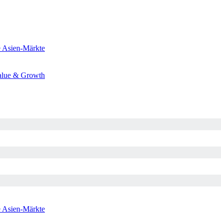
e
Asien-Märkte
alue & Growth
e
Asien-Märkte