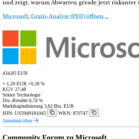
und zeigt, warum Abwarten gerade jetzt riskanter s
Microsoft: Gratis-Analyse (PDF) öffnen …
434,85
EUR
+ 1,20 EUR
+0,28 %
KGV
27,48
Sektor
Technologie
Div.-Rendite
0,74 %
Marktkapitalisierung
3,62 Bio. EUR
ISIN: US5949181045
WKN: 870747
Aktiendetails öffnen
Community Forum zu Microsoft