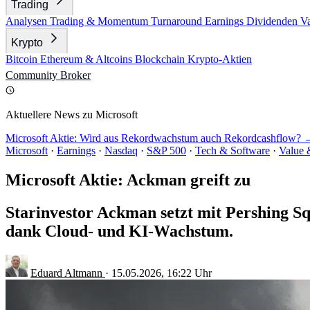
Trading
Analysen
Trading & Momentum
Turnaround
Earnings
Dividenden
V
Krypto
Bitcoin
Ethereum & Altcoins
Blockchain
Krypto-Aktien
Community
Broker
Aktuellere News zu Microsoft
Microsoft Aktie: Wird aus Rekordwachstum auch Rekordcashflow? 
Microsoft
·
Earnings
·
Nasdaq
·
S&P 500
·
Tech & Software
·
Value 
Microsoft Aktie: Ackman greift zu
Starinvestor Ackman setzt mit Pershing Sq
dank Cloud- und KI-Wachstum.
Eduard Altmann
·
15.05.2026, 16:22 Uhr