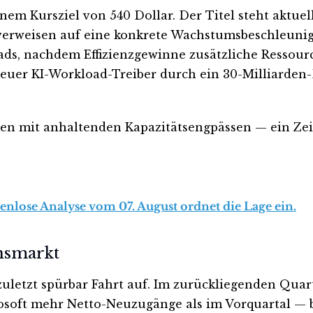
em Kursziel von 540 Dollar. Der Titel steht aktuel
erweisen auf eine konkrete Wachstumsbeschleunigun
ads, nachdem Effizienzgewinne zusätzliche Ressour
neuer KI-Workload-Treiber durch ein 30-Milliarden
n mit anhaltenden Kapazitätsengpässen — ein Zeic
tenlose Analyse vom 07. August ordnet die Lage ein.
nsmarkt
zuletzt spürbar Fahrt auf. Im zurückliegenden Qu
crosoft mehr Netto-Neuzugänge als im Vorquartal —