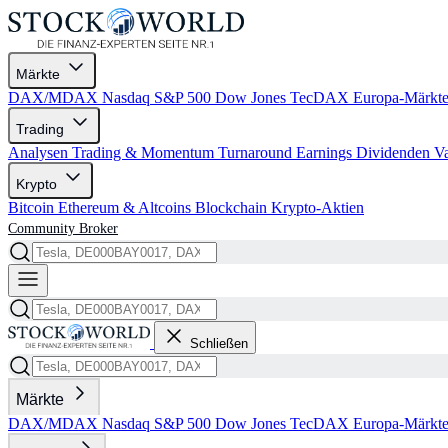
Märkte
DAX/MDAX
Nasdaq
S&P 500
Dow Jones
TecDAX
Europa-Märkt
Trading
Analysen
Trading & Momentum
Turnaround
Earnings
Dividenden
V
Krypto
Bitcoin
Ethereum & Altcoins
Blockchain
Krypto-Aktien
Community
Broker
Schließen
Märkte
DAX/MDAX
Nasdaq
S&P 500
Dow Jones
TecDAX
Europa-Märkt