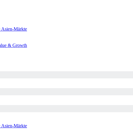
e
Asien-Märkte
alue & Growth
e
Asien-Märkte