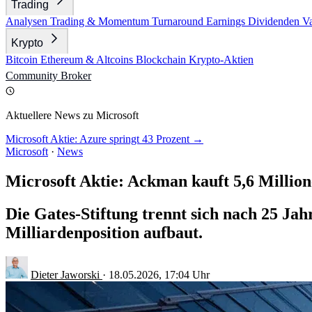
Trading
Analysen
Trading & Momentum
Turnaround
Earnings
Dividenden
V
Krypto
Bitcoin
Ethereum & Altcoins
Blockchain
Krypto-Aktien
Community
Broker
Aktuellere News zu Microsoft
Microsoft Aktie: Azure springt 43 Prozent →
Microsoft
·
News
Microsoft Aktie: Ackman kauft 5,6 Million
Die Gates-Stiftung trennt sich nach 25 Ja
Milliardenposition aufbaut.
Dieter Jaworski
·
18.05.2026, 17:04 Uhr