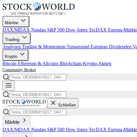
Märkte
DAX/MDAX
Nasdaq
S&P 500
Dow Jones
TecDAX
Europa-Märkt
Trading
Analysen
Trading & Momentum
Turnaround
Earnings
Dividenden
V
Krypto
Bitcoin
Ethereum & Altcoins
Blockchain
Krypto-Aktien
Community
Broker
Schließen
Märkte
DAX/MDAX
Nasdaq
S&P 500
Dow Jones
TecDAX
Europa-Märkt