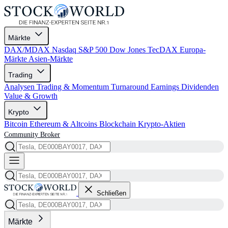
Märkte
DAX/MDAX
Nasdaq
S&P 500
Dow Jones
TecDAX
Europa-
Märkte
Asien-Märkte
Trading
Analysen
Trading & Momentum
Turnaround
Earnings
Dividenden
Value & Growth
Krypto
Bitcoin
Ethereum & Altcoins
Blockchain
Krypto-Aktien
Community
Broker
Schließen
Märkte