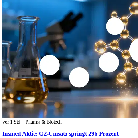
vor 1 Std.
·
Pharma & Biotech
Insmed Aktie: Q2-Umsatz springt 296 Prozent