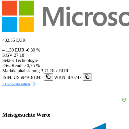
432,35
EUR
– 1,30 EUR
-0,30 %
KGV
27,18
Sektor
Technologie
Div.-Rendite
0,75 %
Marktkapitalisierung
3,71 Bio. EUR
ISIN: US5949181045
WKN: 870747
Aktiendetails öffnen
Meistgesuchte Werte