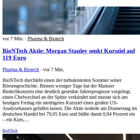
vor 7 Min.
·
Pharma & Biotech
BioNTech Aktie: Morgan Stanley senkt Kursziel auf
119 Euro
Pharma & Biotech
·
vor 7 Min.
BioNTech durchlebt einen der turbulentesten Sommer seiner
Börsengeschichte. Binnen weniger Tage hat der Mainzer
Biotechkonzern eine deutlich gesenkte Jahresprognose vorgelegt,
einen Chefwechsel an der Spitze verkündet und musste sich am
heutigen Freitag ein niedrigeres Kursziel eines großen US-
Analysehauses gefallen lassen. Die Aktie notierte am Donnerstag im
deutschen Handel bei 79,05 Euro und büßte damit 0,94 Prozent ein
– ein Kurs,…
BioNTech