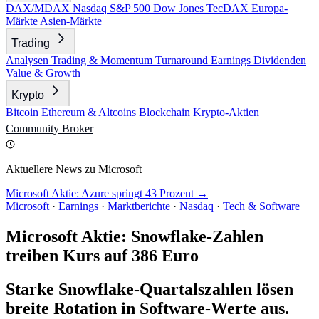
DAX/MDAX
Nasdaq
S&P 500
Dow Jones
TecDAX
Europa-
Märkte
Asien-Märkte
Trading
Analysen
Trading & Momentum
Turnaround
Earnings
Dividenden
Value & Growth
Krypto
Bitcoin
Ethereum & Altcoins
Blockchain
Krypto-Aktien
Community
Broker
Aktuellere News zu Microsoft
Microsoft Aktie: Azure springt 43 Prozent →
Microsoft
·
Earnings
·
Marktberichte
·
Nasdaq
·
Tech & Software
Microsoft Aktie: Snowflake-Zahlen
treiben Kurs auf 386 Euro
Starke Snowflake-Quartalszahlen lösen
breite Rotation in Software-Werte aus.