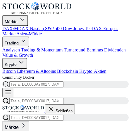
Märkte
DAX/MDAX
Nasdaq
S&P 500
Dow Jones
TecDAX
Europa-
Märkte
Asien-Märkte
Trading
Analysen
Trading & Momentum
Turnaround
Earnings
Dividenden
Value & Growth
Krypto
Bitcoin
Ethereum & Altcoins
Blockchain
Krypto-Aktien
Community
Broker
Schließen
Märkte