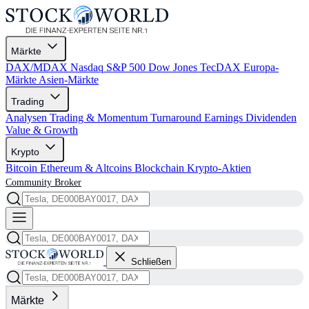
Märkte
DAX/MDAX
Nasdaq
S&P 500
Dow Jones
TecDAX
Europa-
Märkte
Asien-Märkte
Trading
Analysen
Trading & Momentum
Turnaround
Earnings
Dividenden
Value & Growth
Krypto
Bitcoin
Ethereum & Altcoins
Blockchain
Krypto-Aktien
Community
Broker
Schließen
Märkte