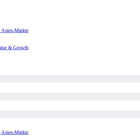
e
Asien-Märkte
alue & Growth
e
Asien-Märkte