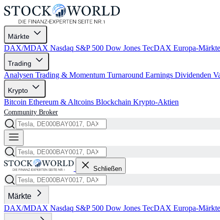
Märkte
DAX/MDAX
Nasdaq
S&P 500
Dow Jones
TecDAX
Europa-Märkt
Trading
Analysen
Trading & Momentum
Turnaround
Earnings
Dividenden
V
Krypto
Bitcoin
Ethereum & Altcoins
Blockchain
Krypto-Aktien
Community
Broker
Schließen
Märkte
DAX/MDAX
Nasdaq
S&P 500
Dow Jones
TecDAX
Europa-Märkt