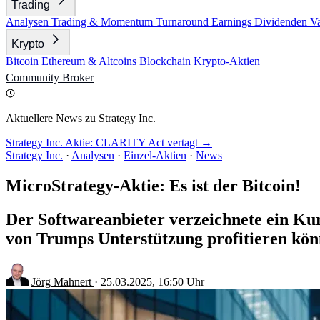
Trading
Analysen
Trading & Momentum
Turnaround
Earnings
Dividenden
V
Krypto
Bitcoin
Ethereum & Altcoins
Blockchain
Krypto-Aktien
Community
Broker
Aktuellere News zu Strategy Inc.
Strategy Inc. Aktie: CLARITY Act vertagt →
Strategy Inc.
·
Analysen
·
Einzel-Aktien
·
News
MicroStrategy-Aktie: Es ist der Bitcoin!
Der Softwareanbieter verzeichnete ein Ku
von Trumps Unterstützung profitieren kön
Jörg Mahnert
·
25.03.2025, 16:50 Uhr