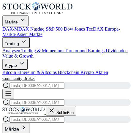
Märkte
DAX/MDAX
Nasdaq
S&P 500
Dow Jones
TecDAX
Europa-
Märkte
Asien-Märkte
Trading
Analysen
Trading & Momentum
Turnaround
Earnings
Dividenden
Value & Growth
Krypto
Bitcoin
Ethereum & Altcoins
Blockchain
Krypto-Aktien
Community
Broker
Schließen
Märkte