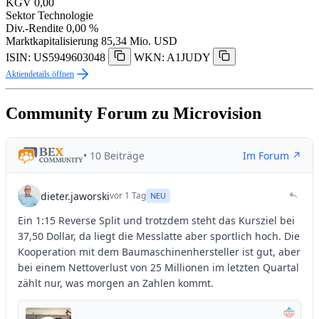
KGV
0,00
Sektor
Technologie
Div.-Rendite
0,00 %
Marktkapitalisierung
85,34 Mio. USD
ISIN: US5949603048
WKN: A1JUDY
Aktiendetails öffnen
Community Forum zu Microvision