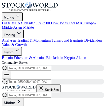
Märkte
DAX/MDAX
Nasdaq
S&P 500
Dow Jones
TecDAX
Europa-
Märkte
Asien-Märkte
Trading
Analysen
Trading & Momentum
Turnaround
Earnings
Dividenden
Value & Growth
Krypto
Bitcoin
Ethereum & Altcoins
Blockchain
Krypto-Aktien
Community
Broker
Schließen
Märkte