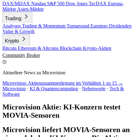
DAX/MDAX
Nasdaq
S&P 500
Dow Jones
TecDAX
Europa-
Märkte
Asien-Märkte
Trading
Analysen
Trading & Momentum
Turnaround
Earnings
Dividenden
Value & Growth
Krypto
Bitcoin
Ethereum & Altcoins
Blockchain
Krypto-Aktien
Community
Broker
Aktuellere News zu Microvision
Microvision: Aktienzusammenlegung im Verhältnis 1 zu 15 →
Microvision
·
KI & Quantencomputing
·
Nebenwerte
·
Tech &
Software
Microvision Aktie: KI-Konzern testet
MOVIA-Sensoren
Microvision liefert MOVIA-Sensoren an