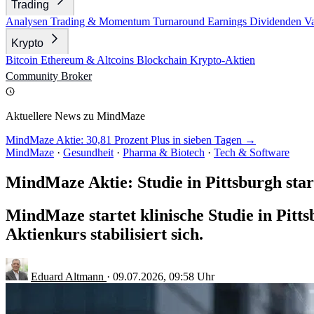
Trading
Analysen
Trading & Momentum
Turnaround
Earnings
Dividenden
V
Krypto
Bitcoin
Ethereum & Altcoins
Blockchain
Krypto-Aktien
Community
Broker
Aktuellere News zu MindMaze
MindMaze Aktie: 30,81 Prozent Plus in sieben Tagen →
MindMaze
·
Gesundheit
·
Pharma & Biotech
·
Tech & Software
MindMaze Aktie: Studie in Pittsburgh star
MindMaze startet klinische Studie in Pitt
Aktienkurs stabilisiert sich.
Eduard Altmann
·
09.07.2026, 09:58 Uhr