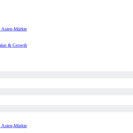
e
Asien-Märkte
alue & Growth
e
Asien-Märkte