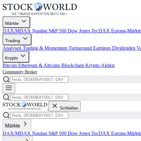
Märkte
DAX/MDAX
Nasdaq
S&P 500
Dow Jones
TecDAX
Europa-Märkt
Trading
Analysen
Trading & Momentum
Turnaround
Earnings
Dividenden
V
Krypto
Bitcoin
Ethereum & Altcoins
Blockchain
Krypto-Aktien
Community
Broker
Schließen
Märkte
DAX/MDAX
Nasdaq
S&P 500
Dow Jones
TecDAX
Europa-Märkt