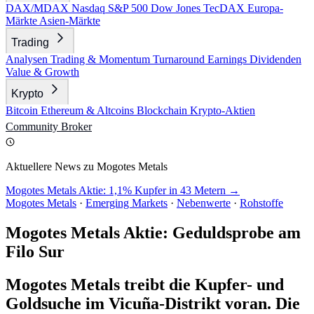
DAX/MDAX
Nasdaq
S&P 500
Dow Jones
TecDAX
Europa-
Märkte
Asien-Märkte
Trading
Analysen
Trading & Momentum
Turnaround
Earnings
Dividenden
Value & Growth
Krypto
Bitcoin
Ethereum & Altcoins
Blockchain
Krypto-Aktien
Community
Broker
Aktuellere News zu Mogotes Metals
Mogotes Metals Aktie: 1,1% Kupfer in 43 Metern →
Mogotes Metals
·
Emerging Markets
·
Nebenwerte
·
Rohstoffe
Mogotes Metals Aktie: Geduldsprobe am
Filo Sur
Mogotes Metals treibt die Kupfer- und
Goldsuche im Vicuña-Distrikt voran. Die