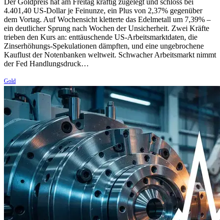
Der Goldpreis hat am Freitag kräftig zugelegt und schloss bei
4.401,40 US-Dollar je Feinunze, ein Plus von 2,37% gegenüber
dem Vortag. Auf Wochensicht kletterte das Edelmetall um 7,39% –
ein deutlicher Sprung nach Wochen der Unsicherheit. Zwei Kräfte
trieben den Kurs an: enttäuschende US-Arbeitsmarktdaten, die
Zinserhöhungs-Spekulationen dämpften, und eine ungebrochene
Kauflust der Notenbanken weltweit. Schwacher Arbeitsmarkt nimmt
der Fed Handlungsdruck…
Gold