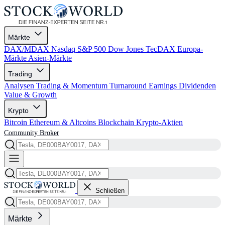
Märkte
DAX/MDAX
Nasdaq
S&P 500
Dow Jones
TecDAX
Europa-
Märkte
Asien-Märkte
Trading
Analysen
Trading & Momentum
Turnaround
Earnings
Dividenden
Value & Growth
Krypto
Bitcoin
Ethereum & Altcoins
Blockchain
Krypto-Aktien
Community
Broker
Schließen
Märkte