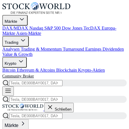
Märkte
DAX/MDAX
Nasdaq
S&P 500
Dow Jones
TecDAX
Europa-
Märkte
Asien-Märkte
Trading
Analysen
Trading & Momentum
Turnaround
Earnings
Dividenden
Value & Growth
Krypto
Bitcoin
Ethereum & Altcoins
Blockchain
Krypto-Aktien
Community
Broker
Schließen
Märkte