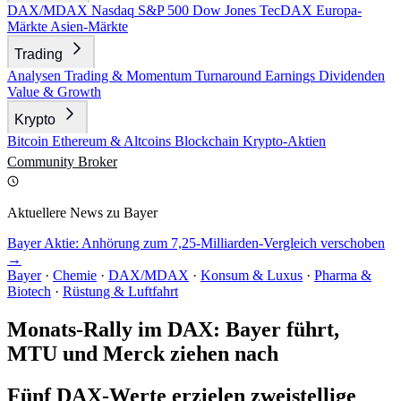
DAX/MDAX
Nasdaq
S&P 500
Dow Jones
TecDAX
Europa-
Märkte
Asien-Märkte
Trading
Analysen
Trading & Momentum
Turnaround
Earnings
Dividenden
Value & Growth
Krypto
Bitcoin
Ethereum & Altcoins
Blockchain
Krypto-Aktien
Community
Broker
Aktuellere News zu Bayer
Bayer Aktie: Anhörung zum 7,25-Milliarden-Vergleich verschoben
→
Bayer
·
Chemie
·
DAX/MDAX
·
Konsum & Luxus
·
Pharma &
Biotech
·
Rüstung & Luftfahrt
Monats-Rally im DAX: Bayer führt,
MTU und Merck ziehen nach
Fünf DAX-Werte erzielen zweistellige