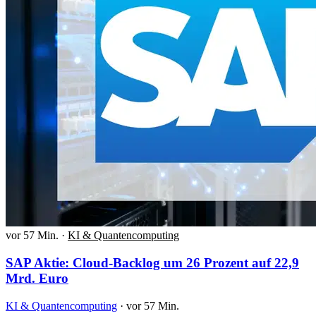
vor 57 Min.
·
KI & Quantencomputing
SAP Aktie: Cloud-Backlog um 26 Prozent auf 22,9
Mrd. Euro
KI & Quantencomputing
·
vor 57 Min.