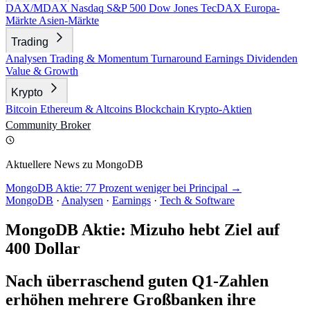
DAX/MDAX
Nasdaq
S&P 500
Dow Jones
TecDAX
Europa-
Märkte
Asien-Märkte
Trading
Analysen
Trading & Momentum
Turnaround
Earnings
Dividenden
Value & Growth
Krypto
Bitcoin
Ethereum & Altcoins
Blockchain
Krypto-Aktien
Community
Broker
Aktuellere News zu MongoDB
MongoDB Aktie: 77 Prozent weniger bei Principal →
MongoDB
·
Analysen
·
Earnings
·
Tech & Software
MongoDB Aktie: Mizuho hebt Ziel auf
400 Dollar
Nach überraschend guten Q1-Zahlen
erhöhen mehrere Großbanken ihre