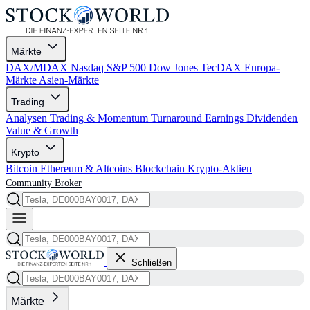
Märkte
DAX/MDAX
Nasdaq
S&P 500
Dow Jones
TecDAX
Europa-
Märkte
Asien-Märkte
Trading
Analysen
Trading & Momentum
Turnaround
Earnings
Dividenden
Value & Growth
Krypto
Bitcoin
Ethereum & Altcoins
Blockchain
Krypto-Aktien
Community
Broker
Schließen
Märkte