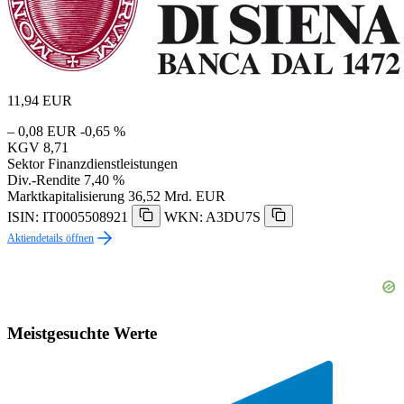
11,94
EUR
– 0,08 EUR
-0,65 %
KGV
8,71
Sektor
Finanzdienstleistungen
Div.-Rendite
7,40 %
Marktkapitalisierung
36,52 Mrd. EUR
ISIN: IT0005508921
WKN: A3DU7S
Aktiendetails öffnen
Meistgesuchte Werte