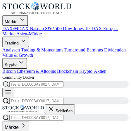
Märkte
DAX/MDAX
Nasdaq
S&P 500
Dow Jones
TecDAX
Europa-
Märkte
Asien-Märkte
Trading
Analysen
Trading & Momentum
Turnaround
Earnings
Dividenden
Value & Growth
Krypto
Bitcoin
Ethereum & Altcoins
Blockchain
Krypto-Aktien
Community
Broker
Schließen
Märkte