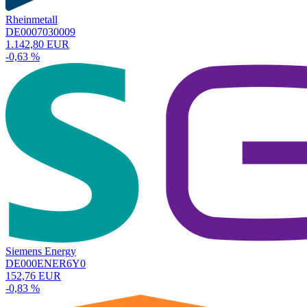
Rheinmetall
DE0007030009
1.142,80 EUR
-0,63 %
Siemens Energy
DE000ENER6Y0
152,76 EUR
-0,83 %