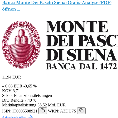
Banca Monte Dei Paschi Siena: Gratis-Analyse (PDF)
öffnen …
11,94
EUR
– 0,08 EUR
-0,65 %
KGV
8,71
Sektor
Finanzdienstleistungen
Div.-Rendite
7,40 %
Marktkapitalisierung
36,52 Mrd. EUR
ISIN: IT0005508921
WKN: A3DU7S
Aktiendetails öffnen