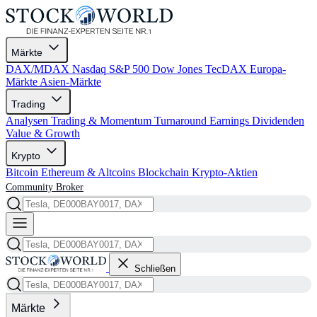
Märkte
DAX/MDAX
Nasdaq
S&P 500
Dow Jones
TecDAX
Europa-
Märkte
Asien-Märkte
Trading
Analysen
Trading & Momentum
Turnaround
Earnings
Dividenden
Value & Growth
Krypto
Bitcoin
Ethereum & Altcoins
Blockchain
Krypto-Aktien
Community
Broker
Schließen
Märkte