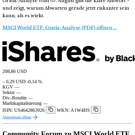
Gratis-Analyse vom 07. August gibt die klare Antwort –
und zeigt, warum Abwarten gerade jetzt riskanter sein
kann, als es wirkt.
MSCI World ETF: Gratis-Analyse (PDF) öffnen …
208,86
USD
– 0,29 USD
-0,14 %
KGV
—
Sektor
—
Div.-Rendite
—
Marktkapitalisierung
—
ISIN: US4642863926
WKN: A1W4HS
Aktiendetails öffnen
Community Forum zu MSCI World ETF