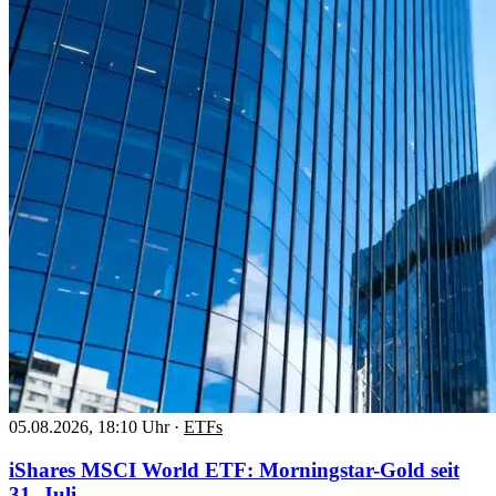
05.08.2026, 18:10 Uhr
·
ETFs
iShares MSCI World ETF: Morningstar-Gold seit
31. Juli