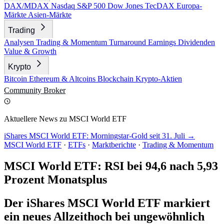
DAX/MDAX
Nasdaq
S&P 500
Dow Jones
TecDAX
Europa-
Märkte
Asien-Märkte
Trading
Analysen
Trading & Momentum
Turnaround
Earnings
Dividenden
Value & Growth
Krypto
Bitcoin
Ethereum & Altcoins
Blockchain
Krypto-Aktien
Community
Broker
Aktuellere News zu MSCI World ETF
iShares MSCI World ETF: Morningstar-Gold seit 31. Juli →
MSCI World ETF
·
ETFs
·
Marktberichte
·
Trading & Momentum
MSCI World ETF: RSI bei 94,6 nach 5,93
Prozent Monatsplus
Der iShares MSCI World ETF markiert
ein neues Allzeithoch bei ungewöhnlich