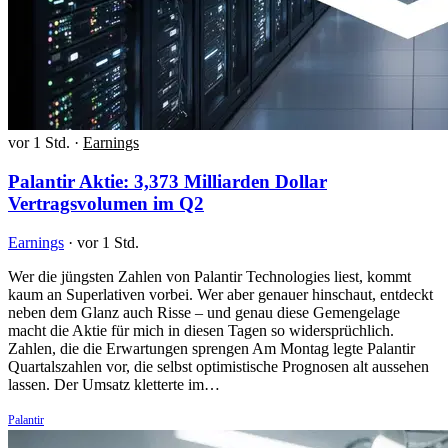
vor 1 Std.
·
Earnings
Palantir Aktie: 3,373 Milliarden Dollar
Vertragsvolumen im Q2
Earnings
·
vor 1 Std.
Wer die jüngsten Zahlen von Palantir Technologies liest, kommt
kaum an Superlativen vorbei. Wer aber genauer hinschaut, entdeckt
neben dem Glanz auch Risse – und genau diese Gemengelage
macht die Aktie für mich in diesen Tagen so widersprüchlich.
Zahlen, die die Erwartungen sprengen Am Montag legte Palantir
Quartalszahlen vor, die selbst optimistische Prognosen alt aussehen
lassen. Der Umsatz kletterte im…
Palantir