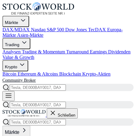
Märkte
DAX/MDAX
Nasdaq
S&P 500
Dow Jones
TecDAX
Europa-
Märkte
Asien-Märkte
Trading
Analysen
Trading & Momentum
Turnaround
Earnings
Dividenden
Value & Growth
Krypto
Bitcoin
Ethereum & Altcoins
Blockchain
Krypto-Aktien
Community
Broker
Schließen
Märkte