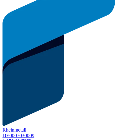
Rheinmetall
DE0007030009