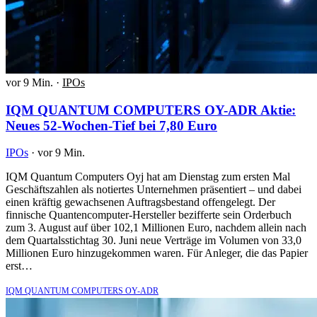
vor 9 Min.
·
IPOs
IQM QUANTUM COMPUTERS OY-ADR Aktie:
Neues 52-Wochen-Tief bei 7,80 Euro
IPOs
·
vor 9 Min.
IQM Quantum Computers Oyj hat am Dienstag zum ersten Mal
Geschäftszahlen als notiertes Unternehmen präsentiert – und dabei
einen kräftig gewachsenen Auftragsbestand offengelegt. Der
finnische Quantencomputer-Hersteller bezifferte sein Orderbuch
zum 3. August auf über 102,1 Millionen Euro, nachdem allein nach
dem Quartalsstichtag 30. Juni neue Verträge im Volumen von 33,0
Millionen Euro hinzugekommen waren. Für Anleger, die das Papier
erst…
IQM QUANTUM COMPUTERS OY-ADR