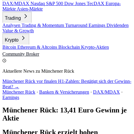
DAX/MDAX
Nasdaq
S&P 500
Dow Jones
TecDAX
Europa-
Märkte
Asien-Märkte
Trading
Analysen
Trading & Momentum
Turnaround
Earnings
Dividenden
Value & Growth
Krypto
Bitcoin
Ethereum & Altcoins
Blockchain
Krypto-Aktien
Community
Broker
Aktuellere News zu Münchener Rück
Münchener Rück vor finalen H1-Zahlen: Bestätigt sich der Gewinn-
Beat? →
Münchener Rück
·
Banken & Versicherungen
·
DAX/MDAX
·
Earnings
Münchener Rück: 13,41 Euro Gewinn je
Aktie
Münchener Rück erzielt hohen