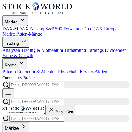
Märkte
DAX/MDAX
Nasdaq
S&P 500
Dow Jones
TecDAX
Europa-
Märkte
Asien-Märkte
Trading
Analysen
Trading & Momentum
Turnaround
Earnings
Dividenden
Value & Growth
Krypto
Bitcoin
Ethereum & Altcoins
Blockchain
Krypto-Aktien
Community
Broker
Schließen
Märkte