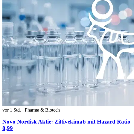
vor 1 Std.
·
Pharma & Biotech
Novo Nordisk Aktie: Ziltivekimab mit Hazard Ratio
0,99