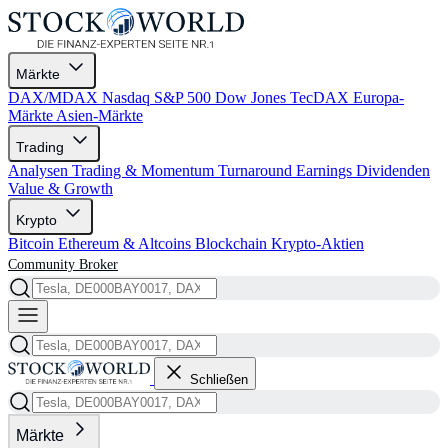
Märkte
DAX/MDAX
Nasdaq
S&P 500
Dow Jones
TecDAX
Europa-
Märkte
Asien-Märkte
Trading
Analysen
Trading & Momentum
Turnaround
Earnings
Dividenden
Value & Growth
Krypto
Bitcoin
Ethereum & Altcoins
Blockchain
Krypto-Aktien
Community
Broker
Schließen
Märkte