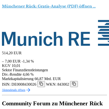
Münchener Rück: Gratis-Analyse (PDF) öffnen …
514,20
EUR
– 7,00 EUR
-1,34 %
KGV
10,01
Sektor
Finanzdienstleistungen
Div.-Rendite
4,66 %
Marktkapitalisierung
66,87 Mrd. EUR
ISIN: DE0008430026
WKN: 843002
Aktiendetails öffnen
Community Forum zu Münchener Rück