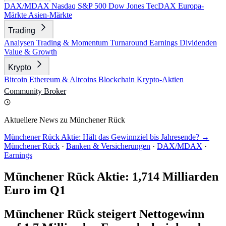
DAX/MDAX
Nasdaq
S&P 500
Dow Jones
TecDAX
Europa-
Märkte
Asien-Märkte
Trading
Analysen
Trading & Momentum
Turnaround
Earnings
Dividenden
Value & Growth
Krypto
Bitcoin
Ethereum & Altcoins
Blockchain
Krypto-Aktien
Community
Broker
Aktuellere News zu Münchener Rück
Münchener Rück Aktie: Hält das Gewinnziel bis Jahresende? →
Münchener Rück
·
Banken & Versicherungen
·
DAX/MDAX
·
Earnings
Münchener Rück Aktie: 1,714 Milliarden
Euro im Q1
Münchener Rück steigert Nettogewinn