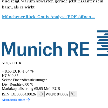
und zeigt, warum Abwarten gerade jetzt riskanter sein
kann, als es wirkt.
Münchener Rück: Gratis-Analyse (PDF) öffnen …
514,60
EUR
– 8,60 EUR
-1,64 %
KGV
9,87
Sektor
Finanzdienstleistungen
Div.-Rendite
0,00 %
Marktkapitalisierung
65,95 Mrd. EUR
ISIN: DE0008430026
WKN: 843002
Aktiendetails öffnen