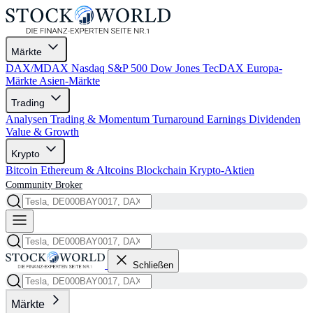
Märkte
DAX/MDAX
Nasdaq
S&P 500
Dow Jones
TecDAX
Europa-
Märkte
Asien-Märkte
Trading
Analysen
Trading & Momentum
Turnaround
Earnings
Dividenden
Value & Growth
Krypto
Bitcoin
Ethereum & Altcoins
Blockchain
Krypto-Aktien
Community
Broker
Schließen
Märkte