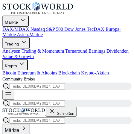
Märkte
DAX/MDAX
Nasdaq
S&P 500
Dow Jones
TecDAX
Europa-
Märkte
Asien-Märkte
Trading
Analysen
Trading & Momentum
Turnaround
Earnings
Dividenden
Value & Growth
Krypto
Bitcoin
Ethereum & Altcoins
Blockchain
Krypto-Aktien
Community
Broker
Schließen
Märkte