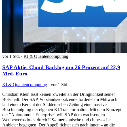
vor 1 Std.
·
KI & Quantencomputing
SAP Aktie: Cloud-Backlog um 26 Prozent auf 22,9
Mrd. Euro
KI & Quantencomputing
·
vor 1 Std.
Christian Klein lässt keinen Zweifel an der Dringlichkeit seiner
Botschaft: Der SAP-Vorstandsvorsitzende forderte am Mittwoch
laut einem Bericht der Süddeutschen Zeitung eine massive
Beschleunigung der eigenen KI-Transformation. Mit dem Konzept
der "Autonomous Enterprise" will SAP dem wachsenden
Wettbewerbsdruck durch US-amerikanische und chinesische
Anbieter begegnen. Der Appell richtet sich nach innen – an die