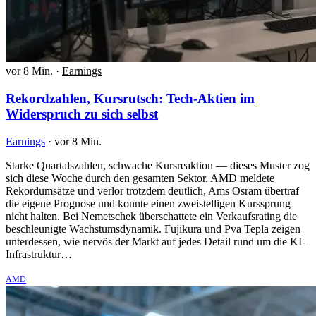
vor 8 Min.
·
Earnings
Rekordzahlen, Kursrutsch: Tech-Aktien im
Widerspruch zu sich selbst
Earnings
·
vor 8 Min.
Starke Quartalszahlen, schwache Kursreaktion — dieses Muster zog
sich diese Woche durch den gesamten Sektor. AMD meldete
Rekordumsätze und verlor trotzdem deutlich, Ams Osram übertraf
die eigene Prognose und konnte einen zweistelligen Kurssprung
nicht halten. Bei Nemetschek überschattete ein Verkaufsrating die
beschleunigte Wachstumsdynamik. Fujikura und Pva Tepla zeigen
unterdessen, wie nervös der Markt auf jedes Detail rund um die KI-
Infrastruktur…
AMD