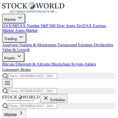
Märkte
DAX/MDAX
Nasdaq
S&P 500
Dow Jones
TecDAX
Europa-
Märkte
Asien-Märkte
Trading
Analysen
Trading & Momentum
Turnaround
Earnings
Dividenden
Value & Growth
Krypto
Bitcoin
Ethereum & Altcoins
Blockchain
Krypto-Aktien
Community
Broker
Schließen
Märkte