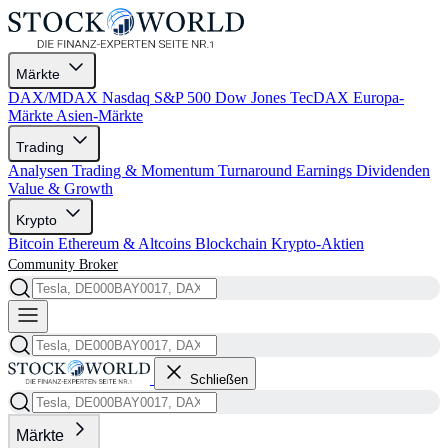
Märkte
DAX/MDAX
Nasdaq
S&P 500
Dow Jones
TecDAX
Europa-
Märkte
Asien-Märkte
Trading
Analysen
Trading & Momentum
Turnaround
Earnings
Dividenden
Value & Growth
Krypto
Bitcoin
Ethereum & Altcoins
Blockchain
Krypto-Aktien
Community
Broker
Schließen
Märkte