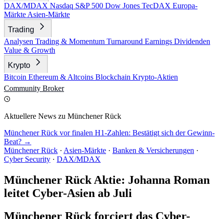
DAX/MDAX
Nasdaq
S&P 500
Dow Jones
TecDAX
Europa-
Märkte
Asien-Märkte
Trading
Analysen
Trading & Momentum
Turnaround
Earnings
Dividenden
Value & Growth
Krypto
Bitcoin
Ethereum & Altcoins
Blockchain
Krypto-Aktien
Community
Broker
Aktuellere News zu Münchener Rück
Münchener Rück vor finalen H1-Zahlen: Bestätigt sich der Gewinn-
Beat? →
Münchener Rück
·
Asien-Märkte
·
Banken & Versicherungen
·
Cyber Security
·
DAX/MDAX
Münchener Rück Aktie: Johanna Roman
leitet Cyber-Asien ab Juli
Münchener Rück forciert das Cyber-