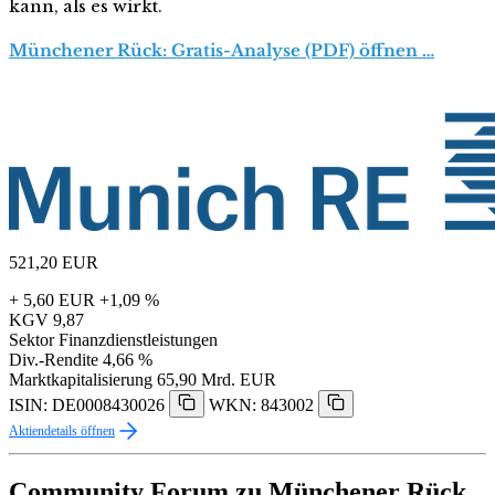
kann, als es wirkt.
Münchener Rück: Gratis-Analyse (PDF) öffnen …
521,20
EUR
+ 5,60 EUR
+1,09 %
KGV
9,87
Sektor
Finanzdienstleistungen
Div.-Rendite
4,66 %
Marktkapitalisierung
65,90 Mrd. EUR
ISIN: DE0008430026
WKN: 843002
Aktiendetails öffnen
Community Forum zu Münchener Rück