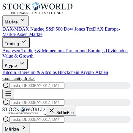
Märkte
DAX/MDAX
Nasdaq
S&P 500
Dow Jones
TecDAX
Europa-
Märkte
Asien-Märkte
Trading
Analysen
Trading & Momentum
Turnaround
Earnings
Dividenden
Value & Growth
Krypto
Bitcoin
Ethereum & Altcoins
Blockchain
Krypto-Aktien
Community
Broker
Schließen
Märkte