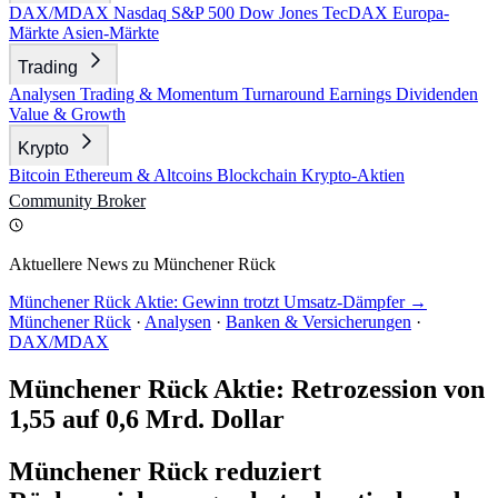
DAX/MDAX
Nasdaq
S&P 500
Dow Jones
TecDAX
Europa-
Märkte
Asien-Märkte
Trading
Analysen
Trading & Momentum
Turnaround
Earnings
Dividenden
Value & Growth
Krypto
Bitcoin
Ethereum & Altcoins
Blockchain
Krypto-Aktien
Community
Broker
Aktuellere News zu Münchener Rück
Münchener Rück Aktie: Gewinn trotzt Umsatz-Dämpfer →
Münchener Rück
·
Analysen
·
Banken & Versicherungen
·
DAX/MDAX
Münchener Rück Aktie: Retrozession von
1,55 auf 0,6 Mrd. Dollar
Münchener Rück reduziert