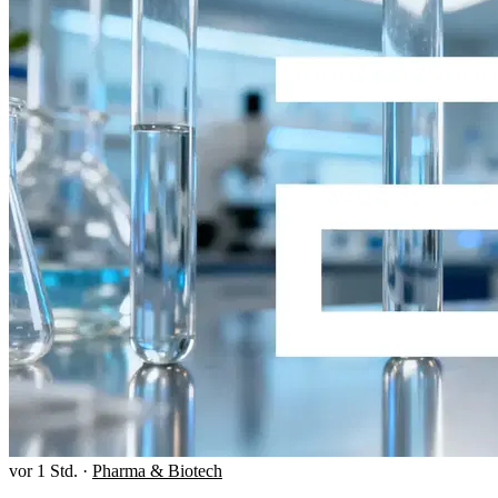
vor 1 Std.
·
Pharma & Biotech