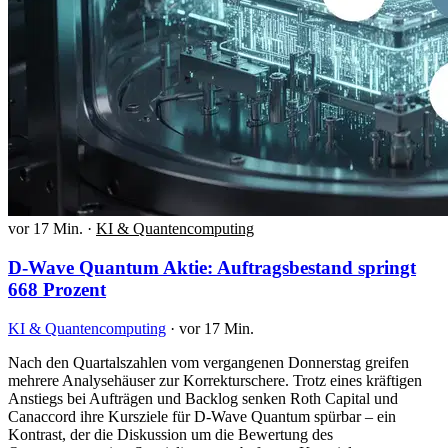
vor 17 Min.
·
KI & Quantencomputing
D-Wave Quantum Aktie: Auftragsbestand springt
668 Prozent
KI & Quantencomputing
·
vor 17 Min.
Nach den Quartalszahlen vom vergangenen Donnerstag greifen
mehrere Analysehäuser zur Korrekturschere. Trotz eines kräftigen
Anstiegs bei Aufträgen und Backlog senken Roth Capital und
Canaccord ihre Kursziele für D-Wave Quantum spürbar – ein
Kontrast, der die Diskussion um die Bewertung des