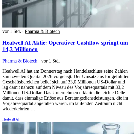
vor 1 Std.
·
Pharma & Biotech
Healwell AI Aktie: Operativer Cashflow springt um
14,3 Millionen
Pharma & Biotech
·
vor 1 Std.
Healwell AI hat am Donnerstag nach Handelsschluss seine Zahlen
zum zweiten Quartal 2026 vorgelegt. Der Umsatz aus fortgeführten
Geschäftsbereichen belief sich auf 33,0 Millionen US-Dollar und
lag damit nahezu auf dem Niveau des Vorjahresquartals mit 33,2
Millionen US-Dollar. Das Unternehmen erklärte die leichte Delle
damit, dass einmalige Erlöse aus Beratungsdienstleistungen, die im
Vorjahresquartal angefallen waren, im laufenden Zeitraum nicht
wiederkehrten.…
Healwell AI