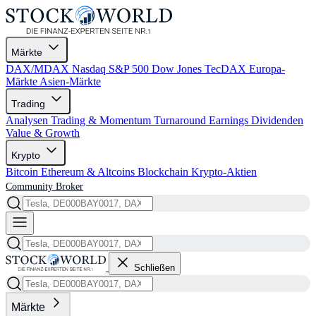
Märkte
DAX/MDAX
Nasdaq
S&P 500
Dow Jones
TecDAX
Europa-
Märkte
Asien-Märkte
Trading
Analysen
Trading & Momentum
Turnaround
Earnings
Dividenden
Value & Growth
Krypto
Bitcoin
Ethereum & Altcoins
Blockchain
Krypto-Aktien
Community
Broker
Schließen
Märkte