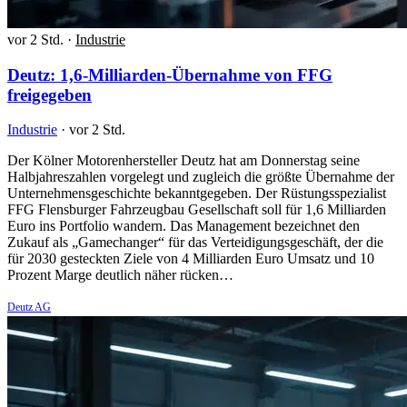
vor 2 Std.
·
Industrie
Deutz: 1,6-Milliarden-Übernahme von FFG
freigegeben
Industrie
·
vor 2 Std.
Der Kölner Motorenhersteller Deutz hat am Donnerstag seine
Halbjahreszahlen vorgelegt und zugleich die größte Übernahme der
Unternehmensgeschichte bekanntgegeben. Der Rüstungsspezialist
FFG Flensburger Fahrzeugbau Gesellschaft soll für 1,6 Milliarden
Euro ins Portfolio wandern. Das Management bezeichnet den
Zukauf als „Gamechanger“ für das Verteidigungsgeschäft, der die
für 2030 gesteckten Ziele von 4 Milliarden Euro Umsatz und 10
Prozent Marge deutlich näher rücken…
Deutz AG