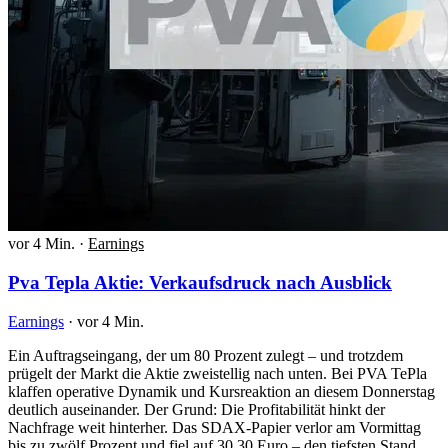
vor 4 Min.
·
Earnings
Pva Tepla Aktie: Verkaufsdruck nach Ausblick
Earnings
·
vor 4 Min.
Ein Auftragseingang, der um 80 Prozent zulegt – und trotzdem
prügelt der Markt die Aktie zweistellig nach unten. Bei PVA TePla
klaffen operative Dynamik und Kursreaktion an diesem Donnerstag
deutlich auseinander. Der Grund: Die Profitabilität hinkt der
Nachfrage weit hinterher. Das SDAX-Papier verlor am Vormittag
bis zu zwölf Prozent und fiel auf 30,30 Euro – den tiefsten Stand