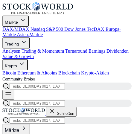
Märkte
DAX/MDAX
Nasdaq
S&P 500
Dow Jones
TecDAX
Europa-
Märkte
Asien-Märkte
Trading
Analysen
Trading & Momentum
Turnaround
Earnings
Dividenden
Value & Growth
Krypto
Bitcoin
Ethereum & Altcoins
Blockchain
Krypto-Aktien
Community
Broker
Schließen
Märkte