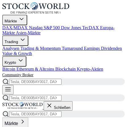
Märkte
DAX/MDAX
Nasdaq
S&P 500
Dow Jones
TecDAX
Europa-
Märkte
Asien-Märkte
Trading
Analysen
Trading & Momentum
Turnaround
Earnings
Dividenden
Value & Growth
Krypto
Bitcoin
Ethereum & Altcoins
Blockchain
Krypto-Aktien
Community
Broker
Schließen
Märkte