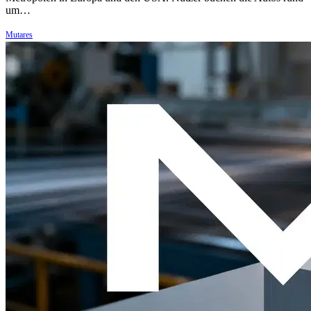
um…
Mutares