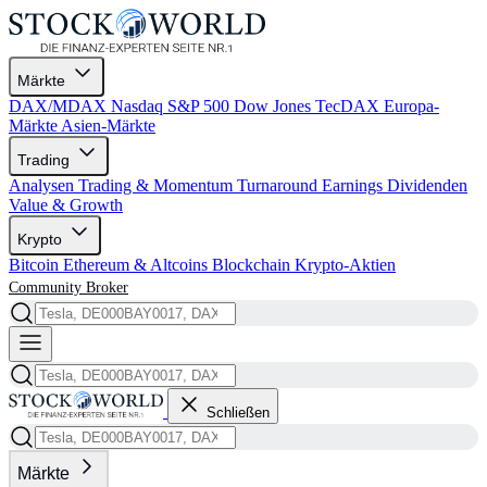
Märkte
DAX/MDAX
Nasdaq
S&P 500
Dow Jones
TecDAX
Europa-
Märkte
Asien-Märkte
Trading
Analysen
Trading & Momentum
Turnaround
Earnings
Dividenden
Value & Growth
Krypto
Bitcoin
Ethereum & Altcoins
Blockchain
Krypto-Aktien
Community
Broker
Schließen
Märkte