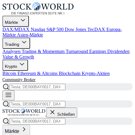
Märkte
DAX/MDAX
Nasdaq
S&P 500
Dow Jones
TecDAX
Europa-
Märkte
Asien-Märkte
Trading
Analysen
Trading & Momentum
Turnaround
Earnings
Dividenden
Value & Growth
Krypto
Bitcoin
Ethereum & Altcoins
Blockchain
Krypto-Aktien
Community
Broker
Schließen
Märkte