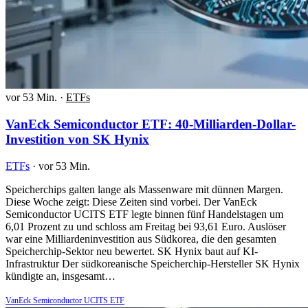
vor 53 Min.
·
ETFs
VanEck Semiconductor ETF: 40-Milliarden-Dollar-
Investition von SK Hynix
ETFs
·
vor 53 Min.
Speicherchips galten lange als Massenware mit dünnen Margen.
Diese Woche zeigt: Diese Zeiten sind vorbei. Der VanEck
Semiconductor UCITS ETF legte binnen fünf Handelstagen um
6,01 Prozent zu und schloss am Freitag bei 93,61 Euro. Auslöser
war eine Milliardeninvestition aus Südkorea, die den gesamten
Speicherchip-Sektor neu bewertet. SK Hynix baut auf KI-
Infrastruktur Der südkoreanische Speicherchip-Hersteller SK Hynix
kündigte an, insgesamt…
VanEck Semiconductor UCITS ETF