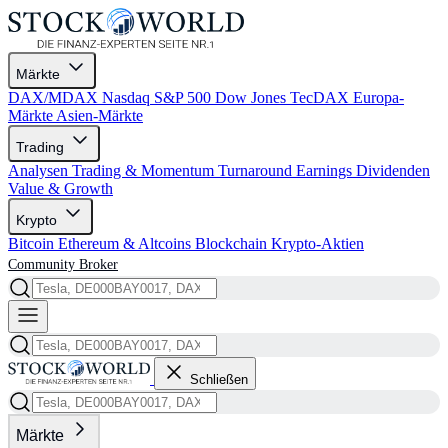
Märkte
DAX/MDAX
Nasdaq
S&P 500
Dow Jones
TecDAX
Europa-
Märkte
Asien-Märkte
Trading
Analysen
Trading & Momentum
Turnaround
Earnings
Dividenden
Value & Growth
Krypto
Bitcoin
Ethereum & Altcoins
Blockchain
Krypto-Aktien
Community
Broker
Schließen
Märkte