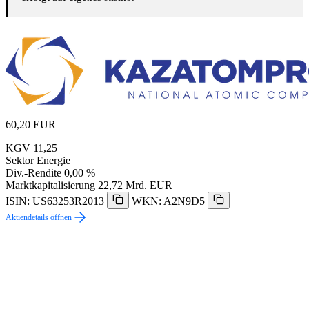
60,20
EUR
KGV
11,25
Sektor
Energie
Div.-Rendite
0,00 %
Marktkapitalisierung
22,72 Mrd. EUR
ISIN: US63253R2013
WKN: A2N9D5
Aktiendetails öffnen