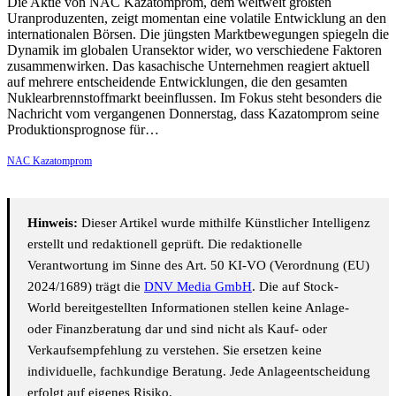
Die Aktie von NAC Kazatomprom, dem weltweit größten
Uranproduzenten, zeigt momentan eine volatile Entwicklung an den
internationalen Börsen. Die jüngsten Marktbewegungen spiegeln die
Dynamik im globalen Uransektor wider, wo verschiedene Faktoren
zusammenwirken. Das kasachische Unternehmen reagiert aktuell
auf mehrere entscheidende Entwicklungen, die den gesamten
Nuklearbrennstoffmarkt beeinflussen. Im Fokus steht besonders die
Nachricht vom vergangenen Donnerstag, dass Kazatomprom seine
Produktionsprognose für…
NAC Kazatomprom
Hinweis:
Dieser Artikel wurde mithilfe Künstlicher Intelligenz
erstellt und redaktionell geprüft. Die redaktionelle
Verantwortung im Sinne des Art. 50 KI-VO (Verordnung (EU)
2024/1689) trägt die
DNV Media GmbH
. Die auf Stock-
World bereitgestellten Informationen stellen keine Anlage-
oder Finanzberatung dar und sind nicht als Kauf- oder
Verkaufsempfehlung zu verstehen. Sie ersetzen keine
individuelle, fachkundige Beratung. Jede Anlageentscheidung
erfolgt auf eigenes Risiko.