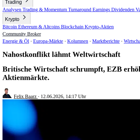
Trading
Analysen
Trading & Momentum
Turnaround
Earnings
Dividenden
V
Krypto
Bitcoin
Ethereum & Altcoins
Blockchain
Krypto-Aktien
Community
Broker
Energie & Öl
·
Europa-Märkte
·
Kolumnen
·
Marktberichte
·
Wirtscha
Nahostkonflikt lähmt Weltwirtschaft
Britische Wirtschaft schrumpft, EZB erhöh
Aktienmärkte.
Felix Baarz
·
12.06.2026, 14:17 Uhr