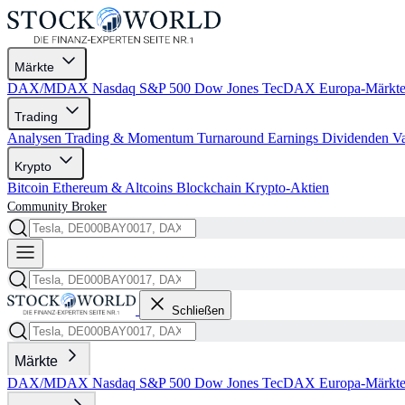
Märkte
DAX/MDAX
Nasdaq
S&P 500
Dow Jones
TecDAX
Europa-Märkt
Trading
Analysen
Trading & Momentum
Turnaround
Earnings
Dividenden
V
Krypto
Bitcoin
Ethereum & Altcoins
Blockchain
Krypto-Aktien
Community
Broker
Schließen
Märkte
DAX/MDAX
Nasdaq
S&P 500
Dow Jones
TecDAX
Europa-Märkt