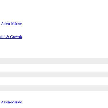
e
Asien-Märkte
alue & Growth
e
Asien-Märkte