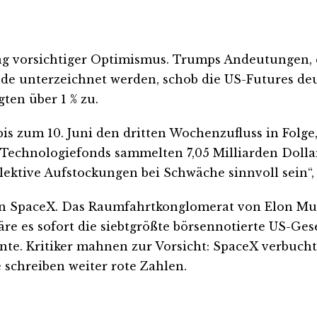
ag vorsichtiger Optimismus. Trumps Andeutungen,
 unterzeichnet werden, schob die US-Futures deutl
gten über 1 % zu.
s zum 10. Juni den dritten Wochenzufluss in Folge,
 Technologiefonds sammelten 7,05 Milliarden Dollar 
elektive Aufstockungen bei Schwäche sinnvoll sein
von SpaceX. Das Raumfahrtkonglomerat von Elon Mus
e es sofort die siebtgrößte börsennotierte US-Gesel
önnte. Kritiker mahnen zur Vorsicht: SpaceX verbuch
 schreiben weiter rote Zahlen.