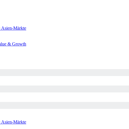
e
Asien-Märkte
alue & Growth
e
Asien-Märkte