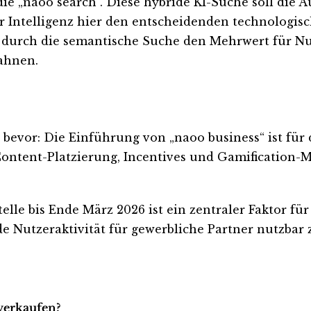
 die „naoo search“. Diese hybride KI-Suche soll die 
er Intelligenz hier den entscheidenden technologis
, durch die semantische Suche den Mehrwert für 
ahnen.
r bevor: Die Einführung von „naoo business“ ist für
ontent-Platzierung, Incentives und Gamification-
lle bis Ende März 2026 ist ein zentraler Faktor für
ende Nutzeraktivität für gewerbliche Partner nutzba
 verkaufen?