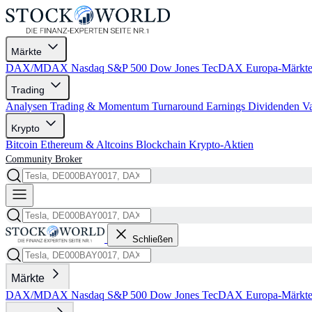
Märkte
DAX/MDAX
Nasdaq
S&P 500
Dow Jones
TecDAX
Europa-Märkt
Trading
Analysen
Trading & Momentum
Turnaround
Earnings
Dividenden
V
Krypto
Bitcoin
Ethereum & Altcoins
Blockchain
Krypto-Aktien
Community
Broker
Schließen
Märkte
DAX/MDAX
Nasdaq
S&P 500
Dow Jones
TecDAX
Europa-Märkt