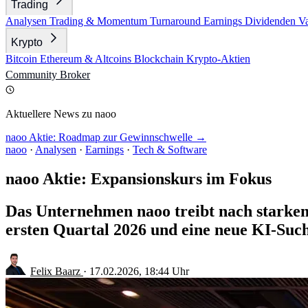
Trading
Analysen
Trading & Momentum
Turnaround
Earnings
Dividenden
V
Krypto
Bitcoin
Ethereum & Altcoins
Blockchain
Krypto-Aktien
Community
Broker
Aktuellere News zu naoo
naoo Aktie: Roadmap zur Gewinnschwelle →
naoo
·
Analysen
·
Earnings
·
Tech & Software
naoo Aktie: Expansionskurs im Fokus
Das Unternehmen naoo treibt nach starkem
ersten Quartal 2026 und eine neue KI-Suche
Felix Baarz
·
17.02.2026, 18:44 Uhr